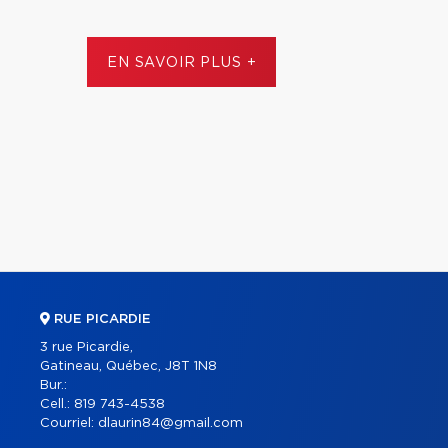
EN SAVOIR PLUS +
RUE PICARDIE
3 rue Picardie,
Gatineau, Québec, J8T 1N8
Bur.:
Cell.:
819 743-4538
Courriel:
dlaurin84@gmail.com